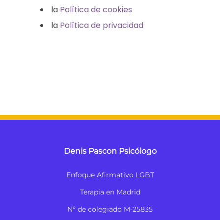
la
Política de cookies
la
Política de privacidad
Denis Pascon
Psicólogo
Enfoque Afirmativo LGBT
Terapia en Madrid
Nº de colegiado M-25835