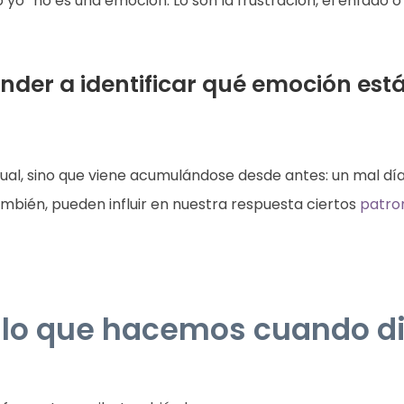
yo” no es una emoción. Lo son la frustración, el enfado o
ender a identificar qué emoción est
al, sino que viene acumulándose desde antes: un mal día e
bién, pueden influir en nuestra respuesta ciertos
patro
lo que hacemos cuando d