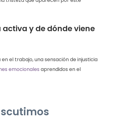
 la tristeza que aparecen por este
á activa y de dónde viene
n el trabajo, una sensación de injusticia
nes emocionales
aprendidos en el
iscutimos