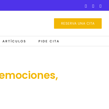
Correo
WhatsAp
Lin
electrónico
RESERVA UNA CITA
ARTÍCULOS
PIDE CITA
 emociones,